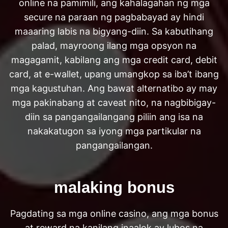
online na pamimili, ang kahalagahan ng mga
secure na paraan ng pagbabayad ay hindi
maaaring labis na bigyang-diin. Sa kabutihang
palad, mayroong ilang mga opsyon na
magagamit, kabilang ang mga credit card, debit
card, at e-wallet, upang umangkop sa iba’t ibang
mga kagustuhan. Ang bawat alternatibo ay may
mga pakinabang at caveat nito, na nagbibigay-
diin sa pangangailangang piliin ang isa na
nakakatugon sa iyong mga partikular na
pangangailangan.
malaking bonus
Pagdating sa mga online casino, ang mga bonus
at reward na kanilang inaalok ay lubos na