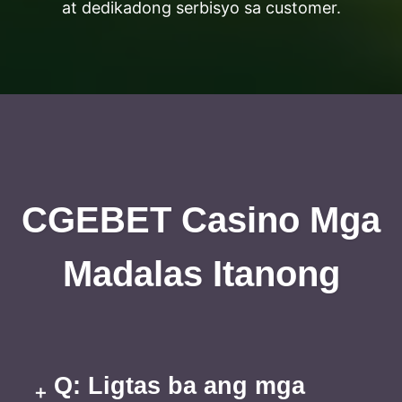
at dedikadong serbisyo sa customer.
CGEBET Casino Mga
Madalas Itanong
Q: Ligtas ba ang mga