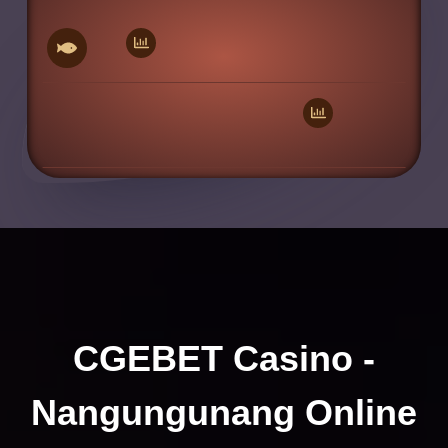
0
0
CGEBET Casino -
Nangungunang Online