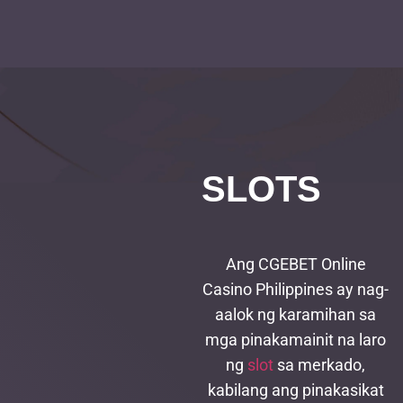
SLOTS
Ang CGEBET Online
Casino Philippines ay nag-
aalok ng karamihan sa
mga pinakamainit na laro
ng
slot
sa merkado,
kabilang ang pinakasikat