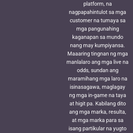
platform, na
nagpapahintulot sa mga
customer na tumaya sa
mga pangunahing
kaganapan sa mundo
nang may kumpiyansa.
Maaaring tingnan ng mga
manlalaro ang mga live na
odds, sundan ang
maramihang mga laro na
isinasagawa, maglagay
ng mga in-game na taya
at higit pa. Kabilang dito
ang mga marka, resulta,
at mga marka para sa
isang partikular na yugto