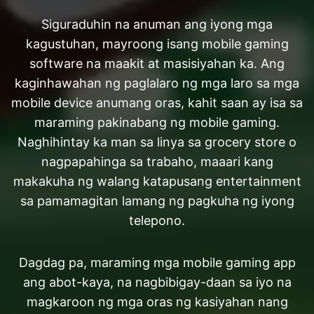
Siguraduhin na anuman ang iyong mga
kagustuhan, mayroong isang mobile gaming
software na maakit at masisiyahan ka. Ang
kaginhawahan ng paglalaro ng mga laro sa mga
mobile device anumang oras, kahit saan ay isa sa
maraming pakinabang ng mobile gaming.
Naghihintay ka man sa linya sa grocery store o
nagpapahinga sa trabaho, maaari kang
makakuha ng walang katapusang entertainment
sa pamamagitan lamang ng pagkuha ng iyong
telepono.
Dagdag pa, maraming mga mobile gaming app
ang abot-kaya, na nagbibigay-daan sa iyo na
magkaroon ng mga oras ng kasiyahan nang