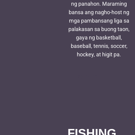
ng panahon. Maraming
bansa ang nagho-host ng
mga pambansang liga sa
palakasan sa buong taon,
gaya ng basketball,
baseball, tennis, soccer,
hockey, at higit pa.
Play Now
FISHING