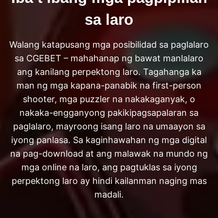
sa laro
Walang katapusang mga posibilidad sa paglalaro
sa CGEBET – mahahanap ng bawat manlalaro
ang kanilang perpektong laro. Tagahanga ka
man ng mga kapana-panabik na first-person
shooter, mga puzzler na nakakaganyak, o
nakaka-engganyong pakikipagsapalaran sa
paglalaro, mayroong isang laro na umaayon sa
iyong panlasa. Sa kaginhawahan ng mga digital
na pag-download at ang malawak na mundo ng
mga online na laro, ang pagtuklas sa iyong
perpektong laro ay hindi kailanman naging mas
madali.