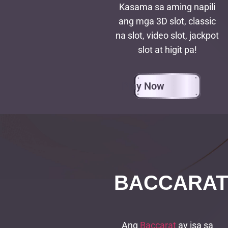
Kasama sa aming napili
ang mga 3D slot, classic
na slot, video slot, jackpot
slot at higit pa!
Play Now
BACCARAT
Ang
Baccarat
ay isa sa