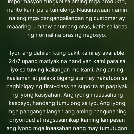
impormasyon tungkol sa aming mga produkto,
narito kami para tumulong. Nauunawaan namin
na ang mga pangangailangan ng customer ay
maaaring lumitaw anumang oras, kahit sa labas
ng normal na oras ng negosyo.
Iyon ang dahilan kung bakit kami ay available
24/7 upang matiyak na nandiyan kami para sa
iyo sa tuwing kailangan mo kami. Ang aming
kaalaman at palakaibigang staff ay nakatuon sa
pagbibigay ng first-class na suporta at pagtiyak
ng iyong kasiyahan. Ang iyong maaasahang
kasosyo, handang tumulong sa iyo. Ang iyong
mga pangangailangan ang aming pangunahing
priyoridad at nagsusumikap kaming lampasan
ang iyong mga inaasahan nang may tumutugon