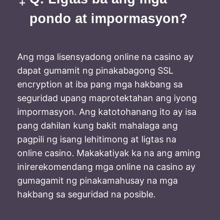
pondo at impormasyon?
Ang mga lisensyadong online na casino ay
dapat gumamit ng pinakabagong SSL
encryption at iba pang mga hakbang sa
seguridad upang maprotektahan ang iyong
impormasyon. Ang katotohanang ito ay isa
pang dahilan kung bakit mahalaga ang
pagpili ng isang lehitimong at ligtas na
online casino. Makakatiyak ka na ang aming
inirerekomendang mga online na casino ay
gumagamit ng pinakamahusay na mga
hakbang sa seguridad na posible.