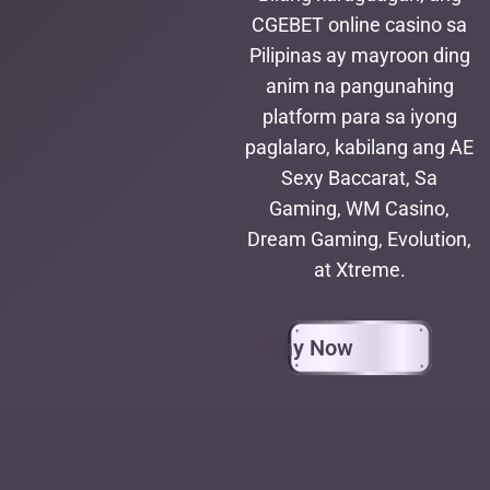
CGEBET online casino sa
Pilipinas ay mayroon ding
anim na pangunahing
platform para sa iyong
paglalaro, kabilang ang AE
Sexy Baccarat, Sa
Gaming, WM Casino,
Dream Gaming, Evolution,
at Xtreme.
Play Now