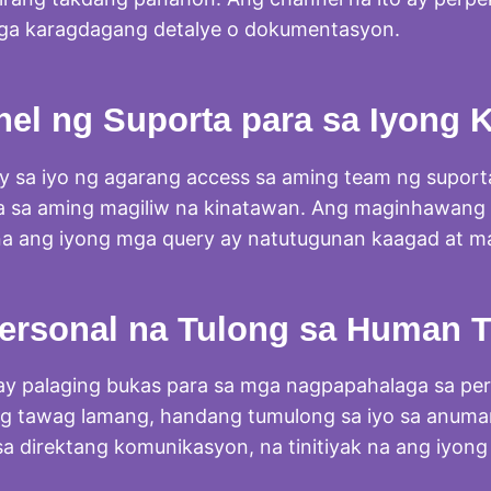
ga karagdagang detalye o dokumentasyon.
el ng Suporta para sa Iyong
ay sa iyo ng agarang access sa aming team ng suporta
sa sa aming magiliw na kinatawan. Ang maginhawang 
k na ang iyong mga query ay natutugunan kaagad at m
Personal na Tulong sa Human 
 ay palaging bukas para sa mga nagpapahalaga sa pe
g tawag lamang, handang tumulong sa iyo sa anuma
sa direktang komunikasyon, na tinitiyak na ang iyo