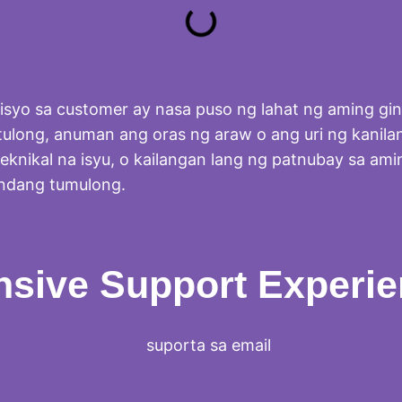
syo sa customer ay nasa puso ng lahat ng aming gi
tulong, anuman ang oras ng araw o ang uri ng kani
teknikal na isyu, o kailangan lang ng patnubay sa a
andang tumulong.
sive Support Experi