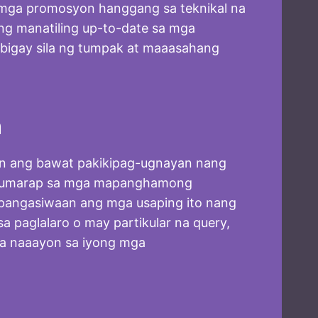
t mga promosyon hanggang sa teknikal na
ng manatiling up-to-date sa mga
gbigay sila ng tumpak at maaasahang
n
tan ang bawat pakikipag-ugnayan nang
y humarap sa mga mapanghamong
 pangasiwaan ang mga usaping ito nang
a paglalaro o may partikular na query,
na naaayon sa iyong mga