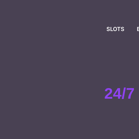
SLOTS
24/7