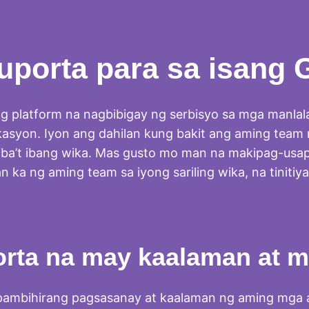
Suporta para sa isang
g platform na nagbibigay ng serbisyo sa mga manlal
asyon. Iyon ang dahilan kung bakit ang aming team
 iba’t ibang wika. Mas gusto mo man na makipag-usa
ka ng aming team sa iyong sariling wika, na tinitiya
rta na may kaalaman at m
 pambihirang pagsasanay at kaalaman ng aming mga