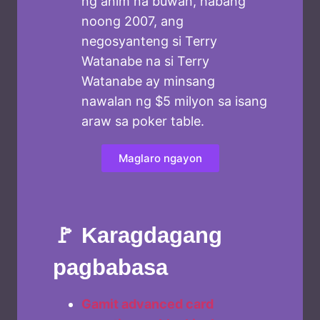
ng anim na buwan, habang
noong 2007, ang
negosyanteng si Terry
Watanabe na si Terry
Watanabe ay minsang
nawalan ng $5 milyon sa isang
araw sa poker table.
Maglaro ngayon
🚩 Karagdagang
pagbabasa
Gamit advanced card