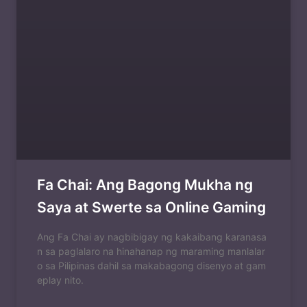
Fa Chai: Ang Bagong Mukha ng
Saya at Swerte sa Online Gaming
Ang Fa Chai ay nagbibigay ng kakaibang karanasa
n sa paglalaro na hinahanap ng maraming manlalar
o sa Pilipinas dahil sa makabagong disenyo at gam
eplay nito.