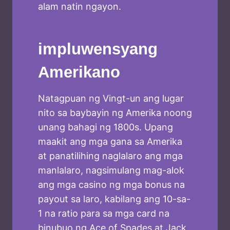
alam natin ngayon.
impluwensyang
Amerikano
Natagpuan ng Vingt-un ang lugar
nito sa baybayin ng Amerika noong
unang bahagi ng 1800s. Upang
maakit ang mga gana sa Amerika
at panatilihing naglalaro ang mga
manlalaro, nagsimulang mag-alok
ang mga casino ng mga bonus na
payout sa laro, kabilang ang 10-sa-
1 na ratio para sa mga card na
binubuo ng Ace of Spades at Jack