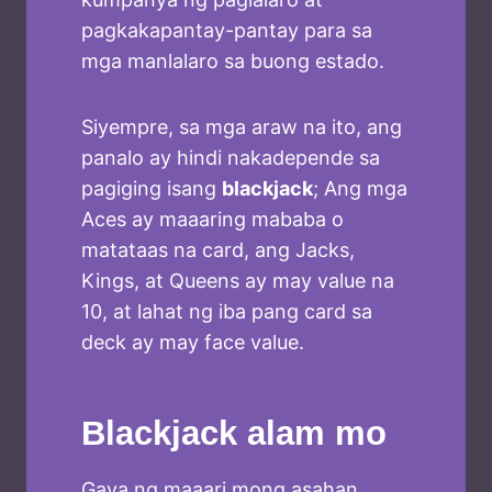
pagkakapantay-pantay para sa
mga manlalaro sa buong estado.
Siyempre, sa mga araw na ito, ang
panalo ay hindi nakadepende sa
pagiging isang
blackjack
; Ang mga
Aces ay maaaring mababa o
matataas na card, ang Jacks,
Kings, at Queens ay may value na
10, at lahat ng iba pang card sa
deck ay may face value.
Blackjack alam mo
Gaya ng maaari mong asahan,