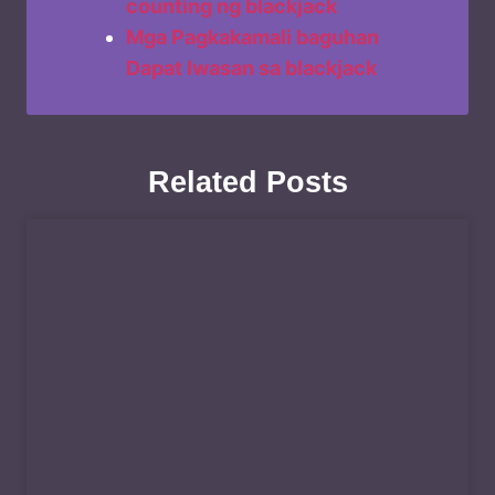
counting ng blackjack
Mga Pagkakamali baguhan
Dapat Iwasan sa blackjack
Related Posts