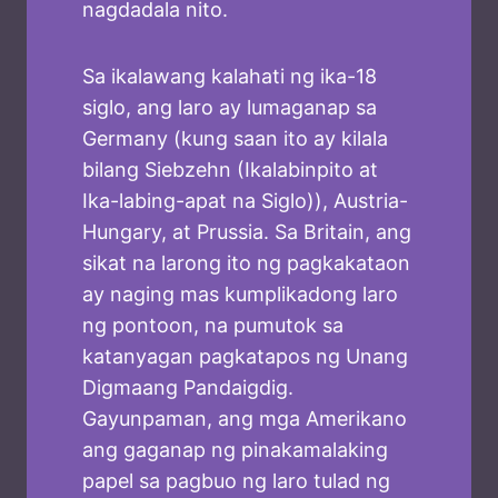
nagdadala nito.
Sa ikalawang kalahati ng ika-18
siglo, ang laro ay lumaganap sa
Germany (kung saan ito ay kilala
bilang Siebzehn (Ikalabinpito at
Ika-labing-apat na Siglo)), Austria-
Hungary, at Prussia. Sa Britain, ang
sikat na larong ito ng pagkakataon
ay naging mas kumplikadong laro
ng pontoon, na pumutok sa
katanyagan pagkatapos ng Unang
Digmaang Pandaigdig.
Gayunpaman, ang mga Amerikano
ang gaganap ng pinakamalaking
papel sa pagbuo ng laro tulad ng