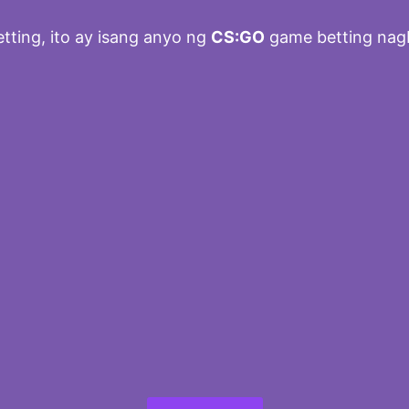
etting, ito ay isang anyo ng
CS:GO
game betting nag