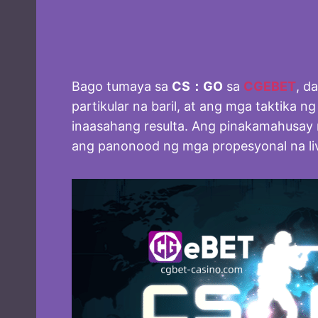
Bago tumaya sa
CS：GO
sa
CGEBET
, d
partikular na baril, at ang mga taktika 
inaasahang resulta. Ang pinakamahusay 
ang panonood ng mga propesyonal na li