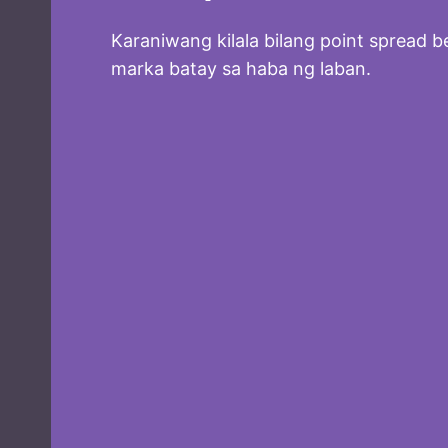
Karaniwang kilala bilang point spread b
marka batay sa haba ng laban.