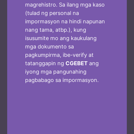
magrehistro. Sa ilang mga kaso
(tulad ng personal na
impormasyon na hindi napunan
nang tama, atbp.), kung
isusumite mo ang kaukulang
mga dokumento sa
pagkumpirma, ibe-verify at
tatanggapin ng
CGEBET
ang
iyong mga pangunahing
pagbabago sa impormasyon.