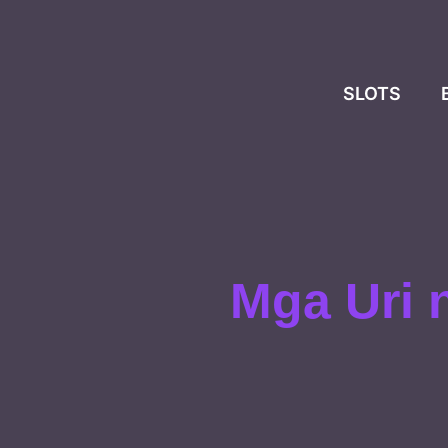
SLOTS
Mga Uri 