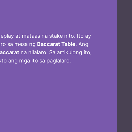
eplay at mataas na stake nito. Ito ay
laro sa mesa ng
Baccarat Table
. Ang
accarat
na nilalaro. Sa artikulong ito,
to ang mga ito sa paglalaro.