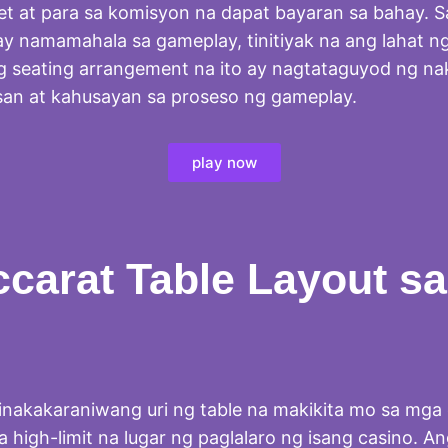
t at para sa komisyon na dapat bayaran sa bahay. S
r, ay namamahala sa gameplay, tinitiyak na ang laha
 seating arrangement na ito ay nagtataguyod ng n
usan at kahusayan sa proseso ng gameplay.
play now
carat Table Layout s
nakakaraniwang uri ng table na makikita mo sa mga casi
igh-limit na lugar ng paglalaro ng isang casino. A