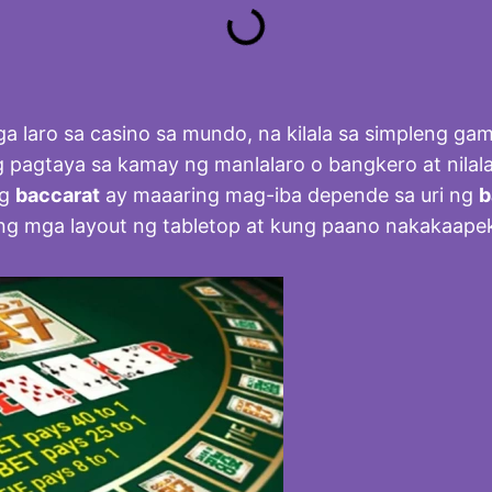
a laro sa casino sa mundo, na kilala sa simpleng gam
g pagtaya sa kamay ng manlalaro o bangkero at nila
ng
baccarat
ay maaaring mag-iba depende sa uri ng
b
i ng mga layout ng tabletop at kung paano nakakaapek