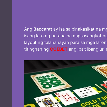
Ang
Baccarat
ay isa sa pinakasikat na mg
isang laro ng baraha na nagsasangkot n
layout ng talahanayan para sa mga laro
titingnan ng
CGEBET
ang iba’t ibang ur