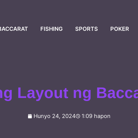
BACCARAT
FISHING
SPORTS
POKER
ng Layout ng Bacca
Hunyo 24, 2024
1:09 hapon