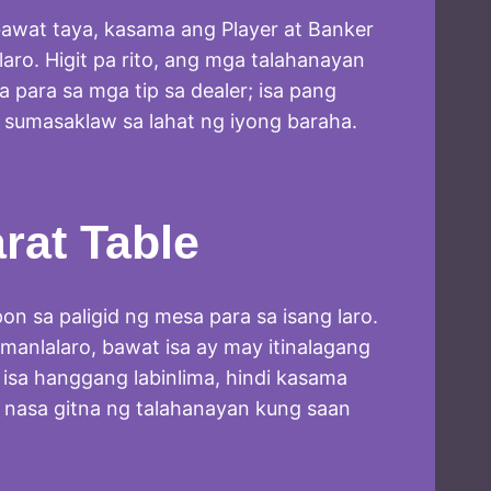
awat taya, kasama ang Player at Banker
laro. Higit pa rito, ang mga talahanayan
a para sa mga tip sa dealer; isa pang
 sumasaklaw sa lahat ng iyong baraha.
rat Table
n sa paligid ng mesa para sa isang laro.
anlalaro, bawat isa ay may itinalagang
sa hanggang labinlima, hindi kasama
 nasa gitna ng talahanayan kung saan