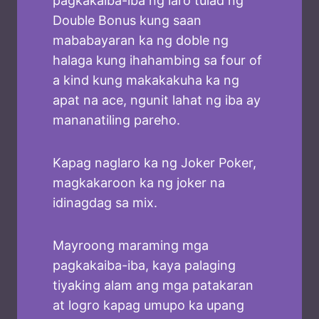
pagkakaiba-iba ng laro tulad ng
Double Bonus kung saan
mababayaran ka ng doble ng
halaga kung ihahambing sa four of
a kind kung makakakuha ka ng
apat na ace, ngunit lahat ng iba ay
mananatiling pareho.
Kapag naglaro ka ng Joker Poker,
magkakaroon ka ng joker na
idinagdag sa mix.
Mayroong maraming mga
pagkakaiba-iba, kaya palaging
tiyaking alam ang mga patakaran
at logro kapag umupo ka upang