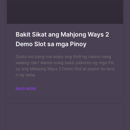
Bakit Sikat ang Mahjong Ways 2
Demo Slot sa mga Pinoy
Gusto mo bang ma-enjoy ang thrill ng casino nang
walang risk? Alamin kung bakit paborito ng mga Pin
oy ang Mahjong Ways 2 Demo Slot at paano ito larui
n ng tama.
READ MORE