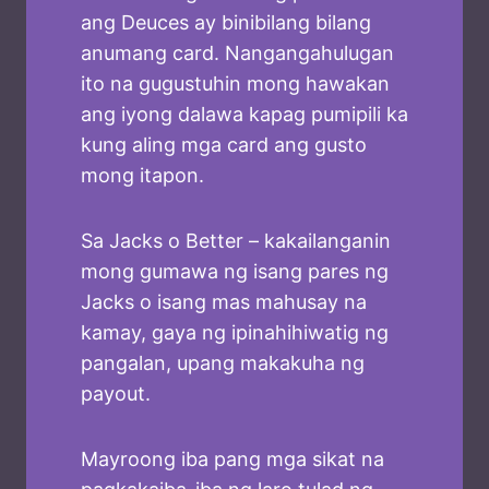
ang Deuces ay binibilang bilang
anumang card. Nangangahulugan
ito na gugustuhin mong hawakan
ang iyong dalawa kapag pumipili ka
kung aling mga card ang gusto
mong itapon.
Sa Jacks o Better – kakailanganin
mong gumawa ng isang pares ng
Jacks o isang mas mahusay na
kamay, gaya ng ipinahihiwatig ng
pangalan, upang makakuha ng
payout.
Mayroong iba pang mga sikat na