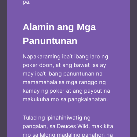
pa.
Alamin ang Mga
Panuntunan
Napakaraming iba’t ibang laro ng
poker doon, at ang bawat isa ay
may iba’t ibang panuntunan na
mamamahala sa mga ranggo ng
kamay ng poker at ang payout na
makukuha mo sa pangkalahatan.
Tulad ng ipinahihiwatig ng
pangalan, sa Deuces Wild, makikita
mo sa lalong madaling panahon na