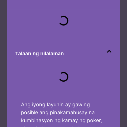
Talaan ng nilalaman
Ang iyong layunin ay gawing
posible ang pinakamahusay na
kumbinasyon ng kamay ng poker,