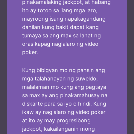
pinakamalaking jackpot, at habang
ito ay totoo sa ilang mga laro,
mayroong isang napakagandang
dahilan kung bakit dapat kang
tumaya sa ang max sa lahat ng
oras kapag naglalaro ng video
poker.
Kung bibigyan mo ng pansin ang
mga talahanayan ng suweldo,
malalaman mo kung ang pagtaya
sa max ay ang pinakamahusay na
diskarte para sa iyo o hindi. Kung
ikaw ay naglalaro ng video poker
at ito ay may progresibong
jackpot, kakailanganin mong