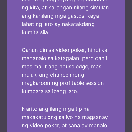
ng kita, at kailangan nilang simulan
ang kanilang mga gastos, kaya
lahat ng laro ay nakatakdang
kumita sila.
Ganun din sa video poker, hindi ka
mananalo sa katagalan, pero dahil
mas maliit ang house edge, mas
malaki ang chance mong
magkaroon ng profitable session
kumpara sa ibang laro.
Narito ang ilang mga tip na
makakatulong sa iyo na magsanay
ng video poker, at sana ay manalo