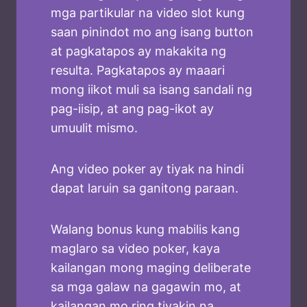
mga partikular na video slot kung
saan pinindot mo ang isang button
at pagkatapos ay makakita ng
resulta. Pagkatapos ay maaari
mong iikot muli sa isang sandali ng
pag-iisip, at ang pag-ikot ay
umuulit mismo.
Ang video poker ay tiyak na hindi
dapat laruin sa ganitong paraan.
Walang bonus kung mabilis kang
maglaro sa video poker, kaya
kailangan mong maging deliberate
sa mga galaw na gagawin mo, at
kailangan mo ring tiyakin na