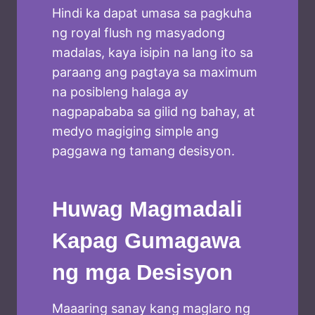
Hindi ka dapat umasa sa pagkuha
ng royal flush ng masyadong
madalas, kaya isipin na lang ito sa
paraang ang pagtaya sa maximum
na posibleng halaga ay
nagpapababa sa gilid ng bahay, at
medyo magiging simple ang
paggawa ng tamang desisyon.
Huwag Magmadali
Kapag Gumagawa
ng mga Desisyon
Maaaring sanay kang maglaro ng