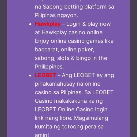
na Sabong betting platform sa
Pilipinas ngayon.
Hawkplay
－Login & play now
at Hawkplay casino online.
Enjoy online casino games like
baccarat, online poker,
sabong, slots & bingo in the
Philippines.
LEOBET
－Ang LEOBET ay ang
pinakamahusay na online
casino sa Pilipinas. Sa LEOBET
Casino makakakuha ka ng
LEOBET Online Casino login
link nang libre. Magsimulang
kumita ng totoong pera sa
amin!