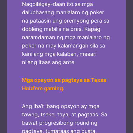
Nagbibigay-daan ito sa mga
dalubhasang manlalaro ng poker
na pataasin ang premyong pera sa
dobleng mabilis na oras. Kapag
naramdaman ng mga manlalaro ng
poker na may kalamangan sila sa
kanilang mga kalaban, maaari
nilang itaas ang ante.
Mga opsyon sa pagtaya sa Texas
Hold’em gaming.
Ang iba’t ibang opsyon ay mga
tawag, tseke, taya, at pagtaas. Sa
bawat progresibong round ng
pagtaya, tumataas ang pusta.