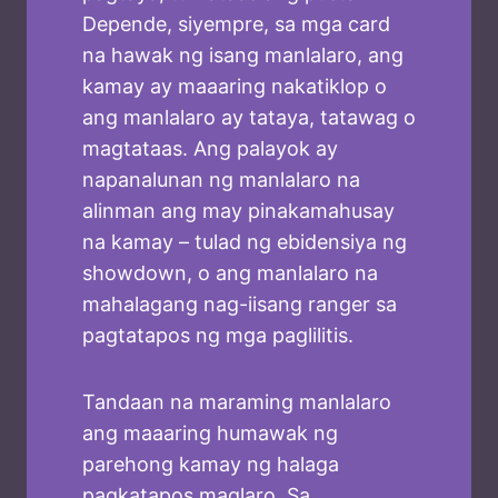
Depende, siyempre, sa mga card
na hawak ng isang manlalaro, ang
kamay ay maaaring nakatiklop o
ang manlalaro ay tataya, tatawag o
magtataas. Ang palayok ay
napanalunan ng manlalaro na
alinman ang may pinakamahusay
na kamay – tulad ng ebidensiya ng
showdown, o ang manlalaro na
mahalagang nag-iisang ranger sa
pagtatapos ng mga paglilitis.
Tandaan na maraming manlalaro
ang maaaring humawak ng
parehong kamay ng halaga
pagkatapos maglaro. Sa