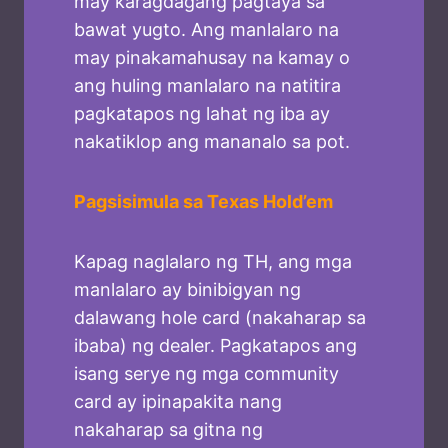
may karagdagang pagtaya sa
bawat yugto. Ang manlalaro na
may pinakamahusay na kamay o
ang huling manlalaro na natitira
pagkatapos ng lahat ng iba ay
nakatiklop ang mananalo sa pot.
Pagsisimula sa Texas Hold’em
Kapag naglalaro ng TH, ang mga
manlalaro ay binibigyan ng
dalawang hole card (nakaharap sa
ibaba) ng dealer. Pagkatapos ang
isang serye ng mga community
card ay ipinapakita nang
nakaharap sa gitna ng