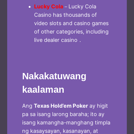
Lucky Cola
－Lucky Cola
Casino has thousands of
video slots and casino games
of other categories, including
live dealer casino．
Nakakatuwang
kaalaman
Ang
Texas Hold’em Poker
ay higit
pa sa isang larong baraha; ito ay
isang kamangha-manghang timpla
ng kasaysayan, kasanayan, at