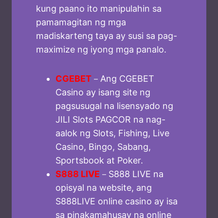
kung paano ito manipulahin sa
pamamagitan ng mga
madiskarteng taya ay susi sa pag-
maximize ng iyong mga panalo.
CGEBET
－Ang CGEBET
Casino ay isang site ng
pagsusugal na lisensyado ng
JILI Slots PAGCOR na nag-
aalok ng Slots, Fishing, Live
Casino, Bingo, Sabang,
Sportsbook at Poker.
S888 LIVE
－S888 LIVE na
opisyal na website, ang
S888LIVE online casino ay isa
sa pinakamahusay na online