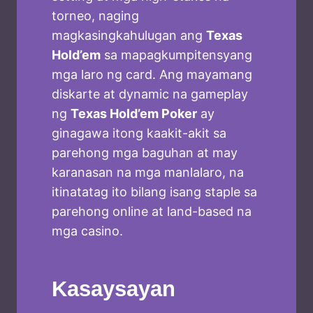
torneo, naging
magkasingkahulugan ang
Texas
Hold’em
sa mapagkumpitensyang
mga laro ng card. Ang mayamang
diskarte at dynamic na gameplay
ng
Texas Hold’em Poker
ay
ginagawa itong kaakit-akit sa
parehong mga baguhan at may
karanasan na mga manlalaro, na
itinatatag ito bilang isang staple sa
parehong online at land-based na
mga casino.
Kasaysayan