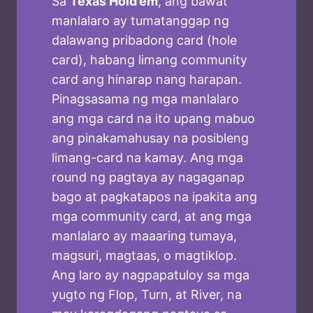
Sa
Texas Hold’em
, ang bawat
manlalaro ay tumatanggap ng
dalawang pribadong card (hole
card), habang limang community
card ang hinarap nang harapan.
Pinagsasama ng mga manlalaro
ang mga card na ito upang mabuo
ang pinakamahusay na posibleng
limang-card na kamay. Ang mga
round ng pagtaya ay nagaganap
bago at pagkatapos na ipakita ang
mga community card, at ang mga
manlalaro ay maaaring tumaya,
magsuri, magtaas, o magtiklop.
Ang laro ay nagpapatuloy sa mga
yugto ng Flop, Turn, at River, na