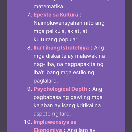
matematika.
Epekto sa Kultura
：
Naimpluwensyahan nito ang
mga pelikula, aklat, at
kulturang popular.
Iba’t ibang Istratehiya
：
Ang
mga diskarte ay malawak na
nag-iiba, na nagpapakita ng
iba’t ibang mga estilo ng
paglalaro.
Psychological Depth
：
Ang
pagbabasa ng gawi ng mga
kalaban ay isang kritikal na
aspeto ng laro.
Impluwensiya sa
Ekonomiya
：
Ang laro ay