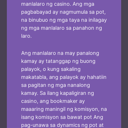
manlalaro ng casino. Ang mga
pagbabayad ay nagmumula sa pot,
na binubuo ng mga taya na inilagay
ng mga manlalaro sa panahon ng
laro.
Ang manlalaro na may panalong
kamay ay tatanggap ng buong
palayok, o kung sakaling
makatabla, ang palayok ay hahatiin
sa pagitan ng mga nanalong
kamay. Sa ilang kapaligiran ng
casino, ang bookmaker ay
maaaring maningil ng komisyon, na
isang komisyon sa bawat pot Ang
pag-unawa sa dynamics ng pot at