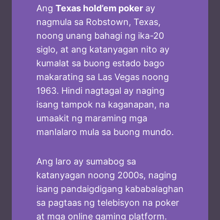
Ang
Texas hold’em poker
ay
nagmula sa Robstown, Texas,
noong unang bahagi ng ika-20
siglo, at ang katanyagan nito ay
kumalat sa buong estado bago
makarating sa Las Vegas noong
1963. Hindi nagtagal ay naging
isang tampok na kaganapan, na
umaakit ng maraming mga
manlalaro mula sa buong mundo.
Ang laro ay sumabog sa
katanyagan noong 2000s, naging
isang pandaigdigang kababalaghan
sa pagtaas ng telebisyon na poker
at mga online gaming platform.