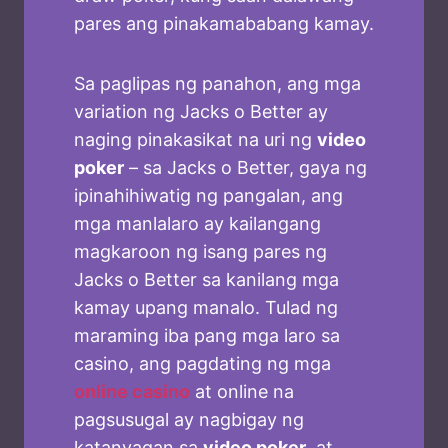
pares ang pinakamababang kamay.
Sa paglipas ng panahon, ang mga
variation ng Jacks o Better ay
naging pinakasikat na uri ng
video
poker
– sa Jacks o Better, gaya ng
ipinahihiwatig ng pangalan, ang
mga manlalaro ay kailangang
magkaroon ng isang pares ng
Jacks o Better sa kanilang mga
kamay upang manalo. Tulad ng
maraming iba pang mga laro sa
casino, ang pagdating ng mga
online casino
at online na
pagsusugal ay nagbigay ng
katanyagan sa
video poker
, at