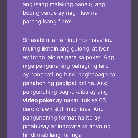
ang isang malaking panalo, ang
buong venue ay nag-iilaw na
parang isang flare!
Sinasabi nila na hindi mo maaaring
muling likhain ang gulong, at iyon
ay totoo lalo na para sa poker. Ang
mga pangunahing bahagi ng laro
ay nananatiling hindi nagbabago sa
panahon ng paglipat online. Ang
pangunahing pagkakaiba ay ang
video poker
ay nakatutok sa 05
card drawn slot machines. Ang
pangunahing format na ito ay
pinahusay at innovate sa anyo ng
hindi mabilang na mga