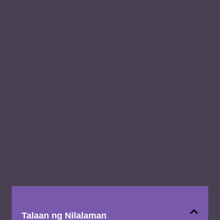
Talaan ng Nilalaman