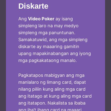
Diskarte
Ang
Video Poker
ay isang
simpleng laro na may medyo
simpleng mga panuntunan.
Samakatuwid, ang mga simpleng
diskarte ay maaaring gamitin
upang mapakinabangan ang iyong
mga pagkakataong manalo.
Pagkatapos mabigyan ang mga
manlalaro ng limang card, dapat
nilang piliin kung aling mga card
ang itatago at kung aling mga card
ang itatapon. Nakalista sa ibaba
ang iba’t ibang card na maaari