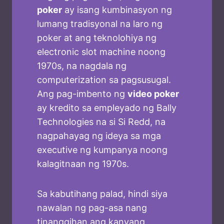
poker
ay isang kumbinasyon ng
lumang tradisyonal na laro ng
poker at ang teknolohiya ng
electronic slot machine noong
1970s, na nagdala ng
computerization sa pagsusugal.
Ang pag-imbento ng
video poker
ay kredito sa empleyado ng Bally
Technologies na si Si Redd, na
nagpahayag ng ideya sa mga
executive ng kumpanya noong
kalagitnaan ng 1970s.
Sa kabutihang palad, hindi siya
nawalan ng pag-asa nang
tinanggihan ang kanyang