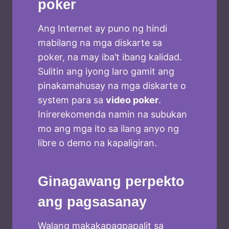
poker
Ang Internet ay puno ng hindi
mabilang na mga diskarte sa
poker, na may iba’t ibang kalidad.
Sulitin ang iyong laro gamit ang
pinakamahusay na mga diskarte o
system para sa
video poker
.
Inirerekomenda namin na subukan
mo ang mga ito sa ilang anyo ng
libre o demo na kapaligiran.
Ginagawang perpekto
ang pagsasanay
Walang makakapagpapalit sa