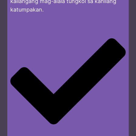
kailangang mag-alala tungkol sa kanilang
katumpakan.