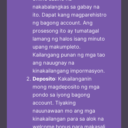
nakabalangkas sa gabay na
ito. Dapat kang magparehistro
ng bagong account. Ang
prosesong ito ay tumatagal
lamang ng halos isang minuto
upang makumpleto.
Kailangang punan ng mga tao
ang nauugnay na
kinakailangang impormasyon.
Deposito
: Kakailanganin
mong magdeposito ng mga
pondo sa iyong bagong
account. Tiyaking
nauunawaan mo ang mga
kinakailangan para sa alok na
welcome bonus para makasali