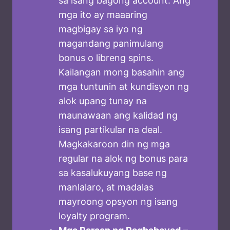
sa isang bagong account. Ang
mga ito ay maaaring
magbigay sa iyo ng
magandang panimulang
bonus o libreng spins.
Kailangan mong basahin ang
mga tuntunin at kundisyon ng
alok upang tunay na
maunawaan ang kalidad ng
isang partikular na deal.
Magkakaroon din ng mga
regular na alok ng bonus para
sa kasalukuyang base ng
manlalaro, at madalas
mayroong opsyon ng isang
loyalty program.