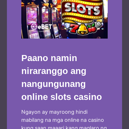
Paano namin
niraranggo ang
nangungunang
online slots casino
Ngayon ay mayroong hindi
mabilang na mga online na casino
kung saan maaari kang maglaro ng