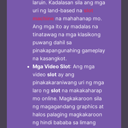
laruin. Kadalasan sila ang mga
uri ng land-based na
slot
machine
na mahahanap mo.
Ang mga ito ay madalas na
tinatawag na mga klasikong
puwang dahil sa
pinakapangunahing gameplay
na kasangkot.
Mga Video Slot
: Ang mga
video
slot
ay ang
pinakakaraniwang uri ng mga
laro ng
slot
na makakaharap
mo online. Magkakaroon sila
ng magagandang graphics at
halos palaging magkakaroon
ng hindi bababa sa limang