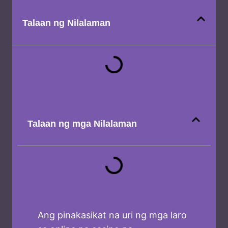
Talaan ng Nilalaman
Talaan ng mga Nilalaman
Ang pinakasikat na uri ng mga laro