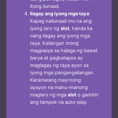
itong ilunsad.
Ilagay ang iyong mga taya
:
Kapag nailunsad mo na ang
iyong laro ng
slot
, handa ka
nang ilagay ang iyong mga
taya. Kailangan mong
magpasya sa halaga ng bawat
barya at pagkatapos ay
maglagay ng taya ayon sa
iyong mga pangangailangan.
Karaniwang mayroong
opsyon na manu-manong
maglaro ng mga
slot
o gamitin
ang tampok na auto-play.