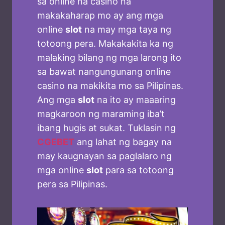
sa online na casino na
makakaharap mo ay ang mga
online
slot
na may mga taya ng
totoong pera. Makakakita ka ng
malaking bilang ng mga larong ito
sa bawat nangungunang online
casino na makikita mo sa Pilipinas.
Ang mga
slot
na ito ay maaaring
magkaroon ng maraming iba’t
ibang hugis at sukat. Tuklasin ng
CGEBET
ang lahat ng bagay na
may kaugnayan sa paglalaro ng
mga online
slot
para sa totoong
pera sa Pilipinas.