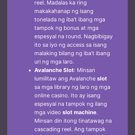
reel. Madalas ka ring
makakahanap ng isang
tonelada ng iba’t ibang mga
tampok ng bonus at mga
espesyal na round. Nagbibigay
ito sa iyo ng access sa isang
malaking bilang ng iba’t ibang
uri ng mga laro.
Avalanche Slot
: Minsan
lumilitaw ang Avalanche
slot
sa mga library ng laro ng mga
online casino. Ito ay isang
espesyal na tampok ng ilang
mga video
slot
machine
.
Minsan din itong tinatawag na
cascading reel. Ang tampok