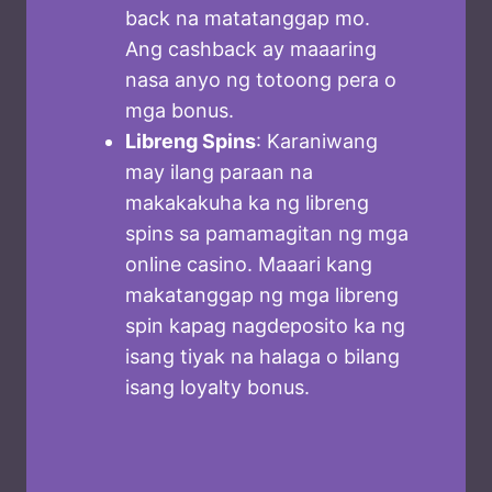
back na matatanggap mo.
Ang cashback ay maaaring
nasa anyo ng totoong pera o
mga bonus.
Libreng Spins
: Karaniwang
may ilang paraan na
makakakuha ka ng libreng
spins sa pamamagitan ng mga
online casino. Maaari kang
makatanggap ng mga libreng
spin kapag nagdeposito ka ng
isang tiyak na halaga o bilang
isang loyalty bonus.