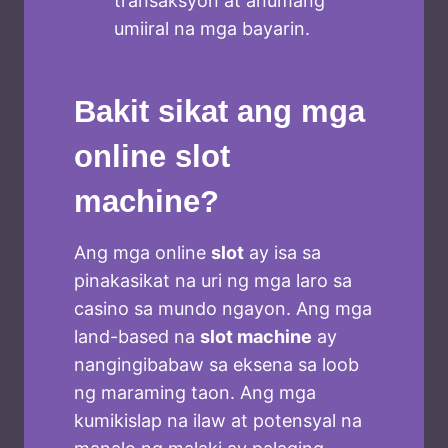
transaksyon at anumang
umiiral na mga bayarin.
Bakit sikat ang mga
online slot
machine?
Ang mga online
slot
ay isa sa
pinakasikat na uri ng mga laro sa
casino sa mundo ngayon. Ang mga
land-based na
slot machine
ay
nangingibabaw sa eksena sa loob
ng maraming taon. Ang mga
kumikislap na ilaw at potensyal na