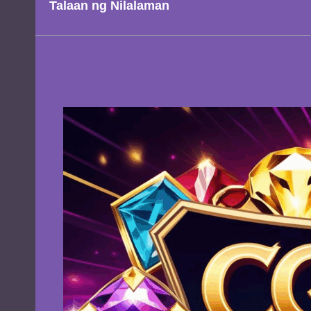
Talaan ng Nilalaman