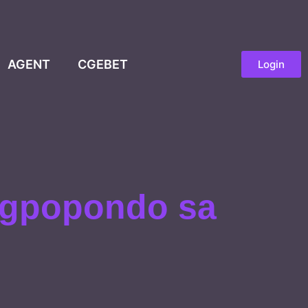
AGENT
CGEBET
Login
agpopondo sa