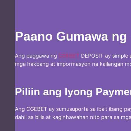
Paano Gumawa ng
Ang paggawa ng
CGEBET
DEPOSIT ay simple a
mga hakbang at impormasyon na kailangan m
Piliin ang Iyong Paym
Ang CGEBET ay sumusuporta sa iba’t ibang pay
dahil sa bilis at kaginhawahan nito para sa mga