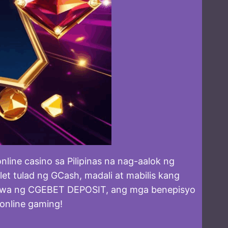
ine casino sa Pilipinas na nag-aalok ng
let tulad ng GCash, madali at mabilis kang
umawa ng CGEBET DEPOSIT, ang mga benepisyo
 online gaming!