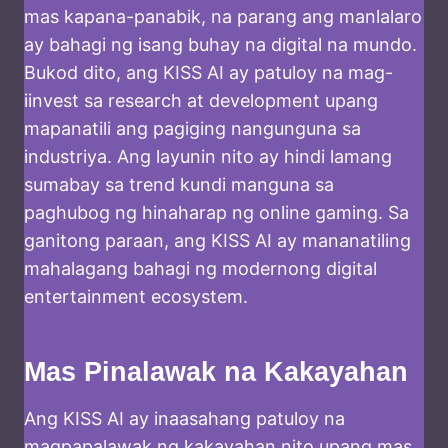
mas kapana-panabik, na parang ang manlalaro
ay bahagi ng isang buhay na digital na mundo.
Bukod dito, ang KISS AI ay patuloy na mag-
iinvest sa research at development upang
mapanatili ang pagiging nangunguna sa
industriya. Ang layunin nito ay hindi lamang
sumabay sa trend kundi manguna sa
paghubog ng hinaharap ng online gaming. Sa
ganitong paraan, ang KISS AI ay mananatiling
mahalagang bahagi ng modernong digital
entertainment ecosystem.
Mas Pinalawak na Kakayahan
Ang KISS AI ay inaasahang patuloy na
magpapalawak ng kakayahan nito upang mas