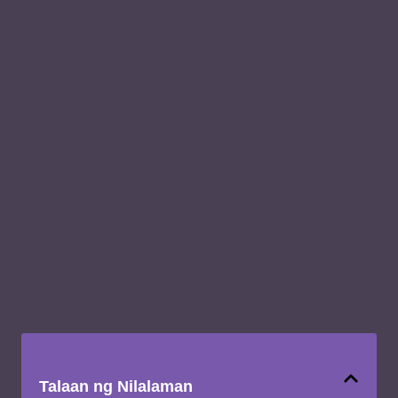
Talaan ng Nilalaman