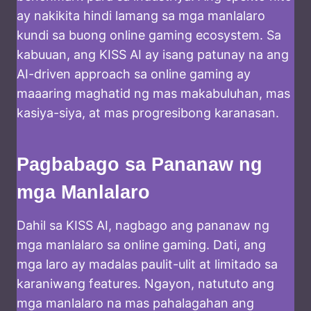
ay nakikita hindi lamang sa mga manlalaro
kundi sa buong online gaming ecosystem. Sa
kabuuan, ang KISS AI ay isang patunay na ang
AI-driven approach sa online gaming ay
maaaring maghatid ng mas makabuluhan, mas
kasiya-siya, at mas progresibong karanasan.
Pagbabago sa Pananaw ng
mga Manlalaro
Dahil sa KISS AI, nagbago ang pananaw ng
mga manlalaro sa online gaming. Dati, ang
mga laro ay madalas paulit-ulit at limitado sa
karaniwang features. Ngayon, natututo ang
mga manlalaro na mas pahalagahan ang