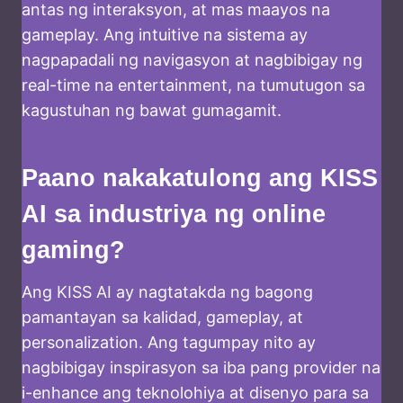
antas ng interaksyon, at mas maayos na
gameplay. Ang intuitive na sistema ay
nagpapadali ng navigasyon at nagbibigay ng
real-time na entertainment, na tumutugon sa
kagustuhan ng bawat gumagamit.
Paano nakakatulong ang KISS
AI sa industriya ng online
gaming?
Ang KISS AI ay nagtatakda ng bagong
pamantayan sa kalidad, gameplay, at
personalization. Ang tagumpay nito ay
nagbibigay inspirasyon sa iba pang provider na
i-enhance ang teknolohiya at disenyo para sa