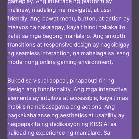
gameplay. Ang interface ng platform ay
malinaw, madaling ma-navigate, at user-
friendly. Ang bawat menu, button, at action ay
maayos na nakalagay, kaya’t hindi nakakalito
kahit sa mga bagong manlalaro. Ang smooth
transitions at responsive design ay nagbibigay
ng seamless interaction, na mahalaga sa isang
modernong online gaming environment.
Bukod sa visual appeal, pinapabuti rin ng
design ang functionality. Ang mga interactive
elements ay intuitive at accessible, kaya’t mas
mabilis na naisasagawa ang actions. Ang
pagkakabalanse ng aesthetics at usability ay
nagpapakita ng dedikasyon ng KISS AI sa
kalidad ng experience ng manlalaro. Sa