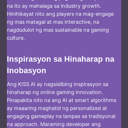
na ito ay mahalaga sa industry growth.
Hinihikayat nito ang players na mag-engage
ng mas matagal at mas interactive, na
nagdudulot ng mas sustainable na gaming
culture.
Inspirasyon sa Hinaharap na
Inobasyon
Ang KISS AI ay nagsisilbing inspirasyon sa
hinaharap ng online gaming innovation.
Pinapakita nito na ang AI at smart algorithms
ay maaaring maghatid ng personalized at
engaging gameplay na lampas sa tradisyonal
na approach. Maraming developer ang