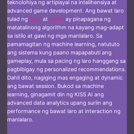
teknolohiya ng artipisyal na intelihensiya at
advanced game development. Ang bawat laro
tulad ng
slots
at
poker
ay pinapagana ng
matatalinong algorithm na kayang mag-adapt
sa istilo at gawi ng mga manlalaro. Sa
pamamagitan ng machine learning, natututo
ang sistema kung paano mapapabuti ang
gameplay, mula sa pacing ng laro hanggang sa
pagbibigay ng personalized recommendations.
Dahil dito, nagiging mas engaging at dynamic
ang bawat session. Bukod sa machine
learning, ginagamit din ng KISS AI ang
advanced data analytics upang suriin ang
performance ng bawat laro at interaction ng
manlalaro.