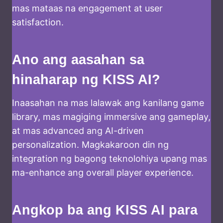
mas mataas na engagement at user
satisfaction.
Ano ang aasahan sa
hinaharap ng KISS AI?
Inaasahan na mas lalawak ang kanilang game
library, mas magiging immersive ang gameplay,
at mas advanced ang AI-driven
personalization. Magkakaroon din ng
integration ng bagong teknolohiya upang mas
ma-enhance ang overall player experience.
Angkop ba ang KISS AI para