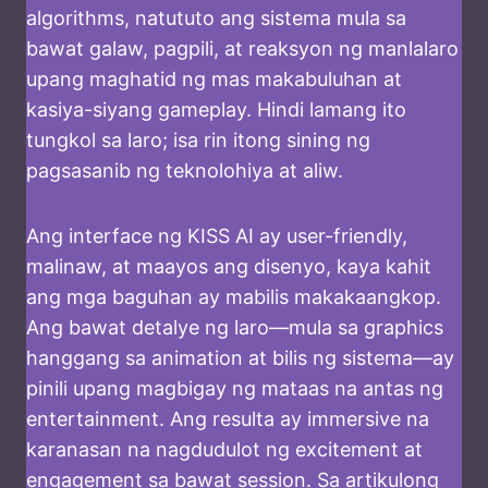
algorithms, natututo ang sistema mula sa
bawat galaw, pagpili, at reaksyon ng manlalaro
upang maghatid ng mas makabuluhan at
kasiya-siyang gameplay. Hindi lamang ito
tungkol sa laro; isa rin itong sining ng
pagsasanib ng teknolohiya at aliw.
Ang interface ng KISS AI ay user-friendly,
malinaw, at maayos ang disenyo, kaya kahit
ang mga baguhan ay mabilis makakaangkop.
Ang bawat detalye ng laro—mula sa graphics
hanggang sa animation at bilis ng sistema—ay
pinili upang magbigay ng mataas na antas ng
entertainment. Ang resulta ay immersive na
karanasan na nagdudulot ng excitement at
engagement sa bawat session. Sa artikulong