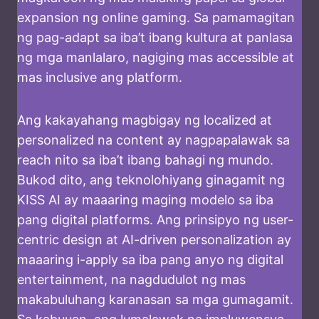
expansion ng online gaming. Sa pamamagitan
ng pag-adapt sa iba’t ibang kultura at panlasa
ng mga manlalaro, nagiging mas accessible at
mas inclusive ang platform.
Ang kakayahang magbigay ng localized at
personalized na content ay nagpapalawak sa
reach nito sa iba’t ibang bahagi ng mundo.
Bukod dito, ang teknolohiyang ginagamit ng
KISS AI ay maaaring maging modelo sa iba
pang digital platforms. Ang prinsipyo ng user-
centric design at AI-driven personalization ay
maaaring i-apply sa iba pang anyo ng digital
entertainment, na nagdudulot ng mas
makabuluhang karanasan sa mga gumagamit.