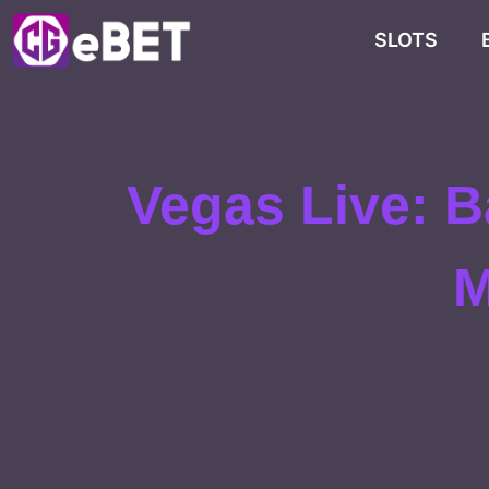
SLOTS
Vegas Live: 
M