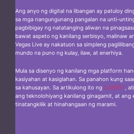
Ang anyo ng digital na libangan ay patuloy di
sa mga nangungunang pangalan na unti-unting n
pagbibigay ng natatanging aliwan na pinagsas
bawat aspeto ng kanilang serbisyo, malinaw a
Vegas Live ay nakatuon sa simpleng pagliliban
mundo na puno ng kulay, ilaw, at enerhiya.
Mula sa disenyo ng kanilang mga platform ha
kasiyahan at kasiglahan. Sa panahon kung saa
sa kahusayan. Sa artikulong ito ng
CGEBET
, a
ang teknolohiyang kanilang ginagamit, at ang e
tinatangkilik at hinahangaan ng marami.