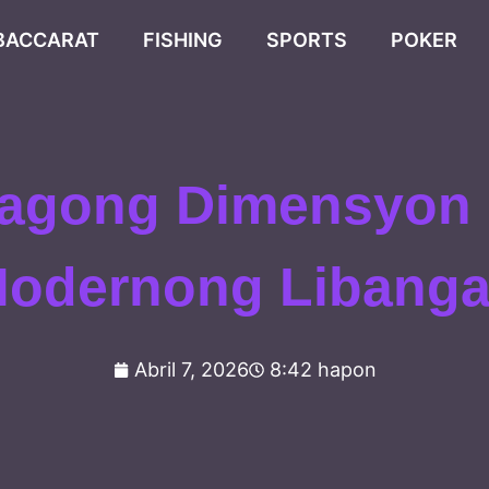
BACCARAT
FISHING
SPORTS
POKER
Bagong Dimensyon 
odernong Libang
Abril 7, 2026
8:42 hapon