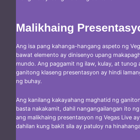
Malikhaing Presentasy
Ang isa pang kahanga-hangang aspeto ng Vega
bawat elemento ay dinisenyo upang makapaghat
mundo. Ang paggamit ng ilaw, kulay, at tunog
ganitong klaseng presentasyon ay hindi laman
ng buhay.
Ang kanilang kakayahang maghatid ng ganitong 
basta nakakamit, dahil nangangailangan ito n
ang malikhaing presentasyon ng Vegas Live ay
dahilan kung bakit sila ay patuloy na hinahang