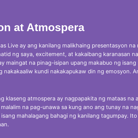
on at Atmospera
s Live ay ang kanilang malikhaing presentasyon na
id ng saya, excitement, at kakaibang karanasan na t
 ay maingat na pinag-isipan upang makabuo ng isang
g nakakaaliw kundi nakakapukaw din ng emosyon. An
klaseng atmospera ay nagpapakita ng mataas na antas
g malalim na pag-unawa sa kung ano ang tunay na na
 isang mahalagang bahagi ng kanilang tagumpay. Ito
aan.