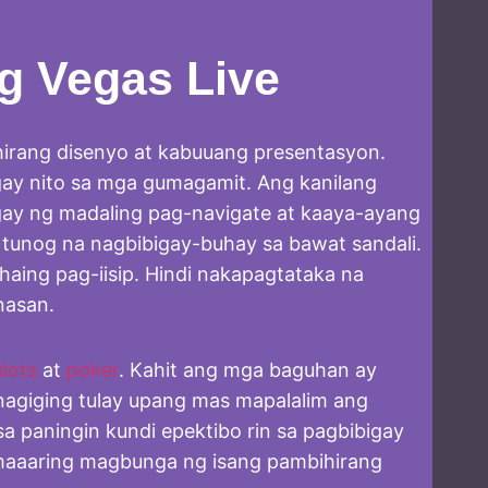
g Vegas Live
hirang disenyo at kabuuang presentasyon.
igay nito sa mga gumagamit. Ang kanilang
gay ng madaling pag-navigate at kaaya-ayang
 tunog na nagbibigay-buhay sa bawat sandali.
aing pag-iisip. Hindi nakapagtataka na
nasan.
slots
at
poker
. Kahit ang mga baguhan ay
 nagiging tulay upang mas mapalalim ang
 paningin kundi epektibo rin sa pagbibigay
y maaaring magbunga ng isang pambihirang