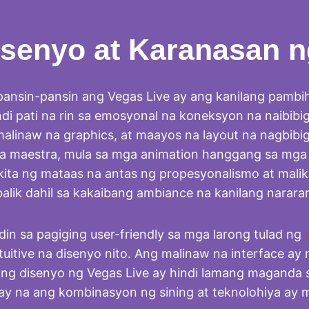
senyo at Karanasan n
pansin-pansin ang Vegas Live ay ang kanilang pambi
undi pati na rin sa emosyonal na koneksyon na naibib
alinaw na graphics, at maayos na layout na nagbibi
bra maestra, mula sa mga animation hanggang sa mga
ita ng mataas na antas ng propesyonalismo at malikh
alik dahil sa kakaibang ambiance na kanilang narara
din sa pagiging user-friendly sa mga larong tulad ng
uitive na disenyo nito. Ang malinaw na interface ay
g disenyo ng Vegas Live ay hindi lamang maganda sa
nay na ang kombinasyon ng sining at teknolohiya a