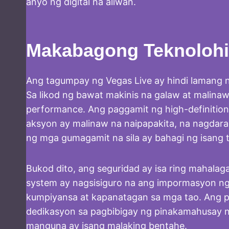
anyo ng digital na aliwan.
Makabagong Teknolohi
Ang tagumpay ng Vegas Live ay hindi lamang na
Sa likod ng bawat makinis na galaw at malin
performance. Ang paggamit ng high-definition
aksyon ay malinaw na naipapakita, na nagdar
ng mga gumagamit na sila ay bahagi ng isang t
Bukod dito, ang seguridad ay isa ring mahala
system ay nagsisiguro na ang impormasyon ng 
kumpiyansa at kapanatagan sa mga tao. Ang p
dedikasyon sa pagbibigay ng pinakamahusay 
manguna ay isang malaking bentahe.