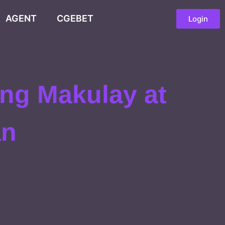
AGENT
CGEBET
Login
ng Makulay at
an